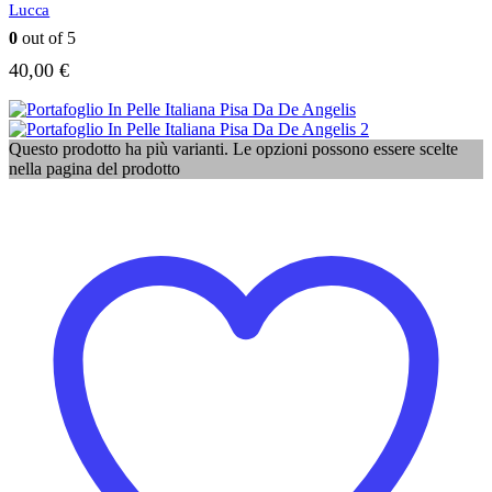
Lucca
0
out of 5
40,00
€
Questo prodotto ha più varianti. Le opzioni possono essere scelte
nella pagina del prodotto